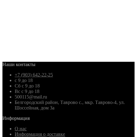
Наши контакты
+7 (903) 642-22-25
с 9 до 18
Сб с 9 до 18
Вс с 9 до 18
500115@mail.ru
Белгородский район, Таврово с., мкр. Таврово-4, ул.
Шоссейная, дом 3а
Информация
О нас
Информация о доставке