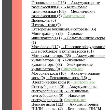
Газонокосилки (115)
- Аккумуляторные
газонокосилки (0)
- Бензиновые
газонокосилки (109)
- Механические
газонокосилки (6)
Смотреть все
Дровоколы (0)
Измельчители (0)
Кусторезы/Ножницы/Высоторезы (35)
Минитракторы (2)
- Садовые
минитракторы (1)
- Сельхозминитракторы
(1)
Мотоблоки (112)
- Навесное оборудование
для мотоблоков и культиваторов (81)
Мотокультиваторы (38)
- Аккумуляторные
культиваторы (0)
- Бензиновые
культиваторы (38)
- Электрические
культиваторы (0)
Смотреть все
Моторные косы (16)
- Аккумуляторные
косы (0)
- Бензиновые косы (16)
-
Электрические косы (0)
Смотреть все
Снегоуборщики (0)
- Аккумуляторные
снегоуборщики (0)
- Бензиновые
снегоуборщики (0)
- Навесные
снегоуборщики (0)
Смотреть все
Цепные пилы (123)
- Аккумуляторные
ПИЛЫ цепные (4)
- Бензиновые ПИЛЫ