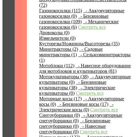
(72)
Газонокосилки (115)
- Аккумуляторные
газонокосилки (0)
- Бензиновые
газонокосилки (109)
- Механические
газонокосилки (6)
Смотреть все
Дровоколы (0)
Измельчители (0)
Кусторезы/Ножницы/Высоторезы (35)
Минитракторы (2)
- Садовые
минитракторы (1)
- Сельхозминитракторы
(1)
Мотоблоки (112)
- Навесное оборудование
для мотоблоков и культиваторов (81)
Мотокультиваторы (38)
- Аккумуляторные
культиваторы (0)
- Бензиновые
культиваторы (38)
- Электрические
культиваторы (0)
Смотреть все
Моторные косы (17)
- Аккумуляторные
косы (0)
- Бензиновые косы (17)
-
Электрические косы (0)
Смотреть все
Снегоуборщики (0)
- Аккумуляторные
снегоуборщики (0)
- Бензиновые
снегоуборщики (0)
- Навесные
снегоуборщики (0)
Смотреть все