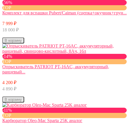
-56%
TOP
Комплект для вспашки Pubert/Caiman (сцепка+окучник+грун...
7 999 ₽
18 000 ₽
В корзину
-14%
TOP
Опрыскиватель PATRIOT PT-16AC, аккумуляторный,
ранцевый...
4 200 ₽
4 890 ₽
В корзину
-11%
TOP
Карбюратор Oleo-Mac Sparta 25K аналог