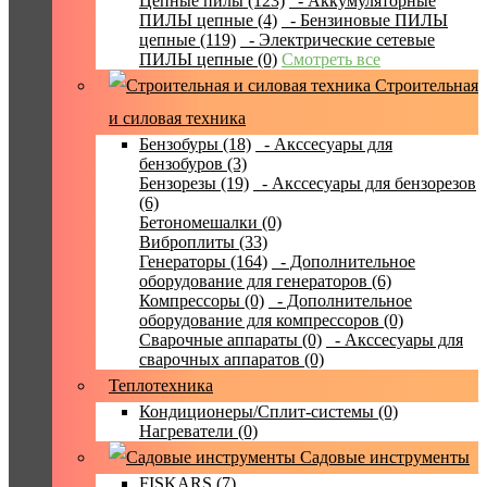
Цепные пилы (123)
- Аккумуляторные
ПИЛЫ цепные (4)
- Бензиновые ПИЛЫ
цепные (119)
- Электрические сетевые
ПИЛЫ цепные (0)
Смотреть все
Строительная
и силовая техника
Бензобуры (18)
- Акссесуары для
бензобуров (3)
Бензорезы (19)
- Акссесуары для бензорезов
(6)
Бетономешалки (0)
Виброплиты (33)
Генераторы (164)
- Дополнительное
оборудование для генераторов (6)
Компрессоры (0)
- Дополнительное
оборудование для компрессоров (0)
Сварочные аппараты (0)
- Акссесуары для
сварочных аппаратов (0)
Теплотехника
Кондиционеры/Сплит-системы (0)
Нагреватели (0)
Садовые инструменты
FISKARS (7)