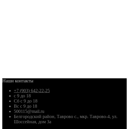
Наши контакты
+7 (903) 642-22-25
с 9 до 18
Сб с 9 до 18
Вс с 9 до 18
500115@mail.ru
Белгородский район, Таврово с., мкр. Таврово-4, ул.
Шоссейная, дом 3а