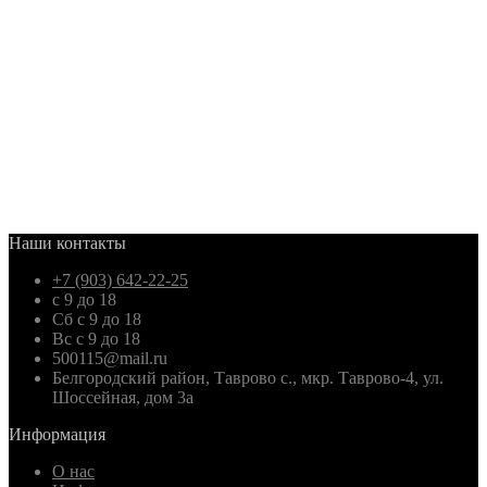
Наши контакты
+7 (903) 642-22-25
с 9 до 18
Сб с 9 до 18
Вс с 9 до 18
500115@mail.ru
Белгородский район, Таврово с., мкр. Таврово-4, ул.
Шоссейная, дом 3а
Информация
О нас