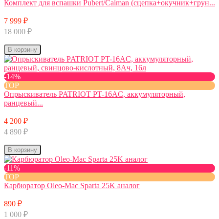
Комплект для вспашки Pubert/Caiman (сцепка+окучник+грун...
7 999 ₽
18 000 ₽
В корзину
-14%
TOP
Опрыскиватель PATRIOT PT-16AC, аккумуляторный,
ранцевый...
4 200 ₽
4 890 ₽
В корзину
-11%
TOP
Карбюратор Oleo-Mac Sparta 25K аналог
890 ₽
1 000 ₽