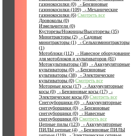
газонокосилки (0)
- Бензиновые
газонокосилки (109)
- Механические
газонокосилки (6)
Смотреть все
Дровоколы (0)
Измельчители (0)
Кусторезы/Ножницы/Высоторезы (35)
Минитракторы (2)
- Садовые
минитракторы (1)
- Сельхозминитракторы
(1)
Мотоблоки (112)
- Навесное оборудование
для мотоблоков и культиваторов (81)
Мотокультиваторы (38)
- Аккумуляторные
культиваторы (0)
- Бензиновые
культиваторы (38)
- Электрические
культиваторы (0)
Смотреть все
Моторные косы (17)
- Аккумуляторные
косы (0)
- Бензиновые косы (17)
-
Электрические косы (0)
Смотреть все
Снегоуборщики (0)
- Аккумуляторные
снегоуборщики (0)
- Бензиновые
снегоуборщики (0)
- Навесные
снегоуборщики (0)
Смотреть все
Цепные пилы (123)
- Аккумуляторные
ПИЛЫ цепные (4)
- Бензиновые ПИЛЫ
цепные (119)
- Электрические сетевые